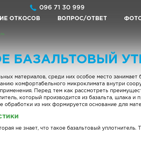
096 71 30 999
ИЕ ОТКОСОВ
ВОПРОС/ОТВЕТ
ФОТ
ль
ОЕ БАЗАЛЬТОВЫЙ УТ
ьных материалов, среди них особое место занимает
анию комфортабельного микроклимата внутри соору
применения. Перед тем как рассмотреть преимущест
литель
, который производится из базальта, шлака и 
е обработки из них формируется основание для мат
стики
орая не знает,
что такое базальтовый уплотнитель
.