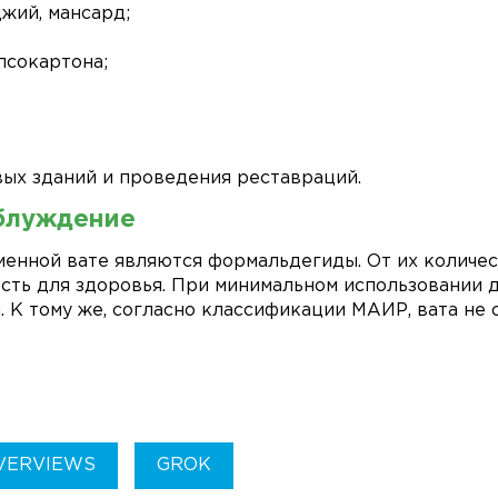
джий, мансард;
псокартона;
вых зданий и проведения реставраций.
блуждение
енной вате являются формальдегиды. От их количест
ость для здоровья. При минимальном использовании
. К тому же, согласно классификации МАИР, вата не 
OVERVIEWS
GROK