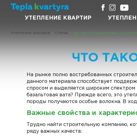
УТЕПЛЕНИЕ КВАРТИР
УТЕПЛЕН
Утепление фасадов
>
Статьи
>
Что такое базальтовый утеплите
ЧТО ТАК
На рынке полно востребованных строител
данного материала способствует поддерж
спросом и выделяется широким спектром 
базальтовая вата
? Прежде всего, это
утеп
породы получаются особые волокна. В ход
Важные свойства и характери
Трудно найти строительную компанию, кот
ряду важных качеств: