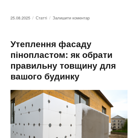
Оприлюднено
25.08.2025
Категорії
Статті
Залишити коментар
до
Порівняння
вартості
утеплення
Утеплення фасаду
з
різними
пінопластом: як обрати
типами
правильну товщину для
утеплювача
вашого будинку