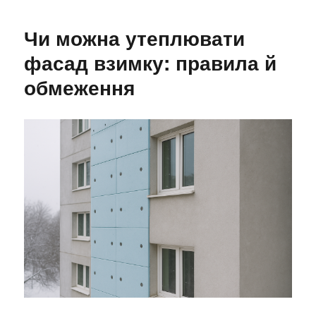
запитань,
які
Чи можна утеплювати
найчастіше
ставлять
фасад взимку: правила й
клієнти
обмеження
перед
утепленням