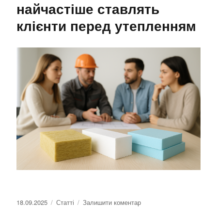
будинок
найчастіше ставлять
зовні
клієнти перед утепленням
Оприлюднено
18.09.2025
Категорії
Статті
Залишити коментар
до
Топ-5