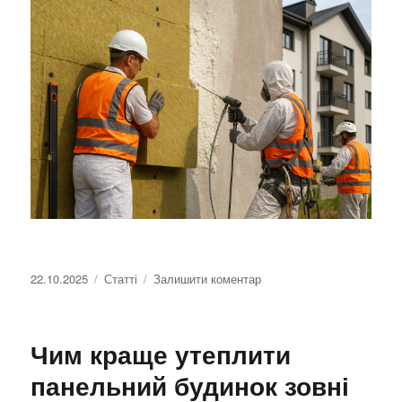
Оприлюднено
22.10.2025
Категорії
Статті
Залишити коментар
до
Які
сучасні
матеріали
Чим краще утеплити
можуть
замінити
панельний будинок зовні
традиційний