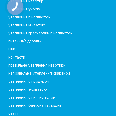
утеплення квартир
утеплення укосів
утеплення пінопластом
утеплення мінватою
утеплення графітовим пінопластом
питання/відповідь
ціни
контакти
правильне утеплення квартири
неправильне утеплення квартири
утеплення стіродуром
утеплення ековатою
утеплення стін піноізолом
утеплення балкона та лоджії
статті