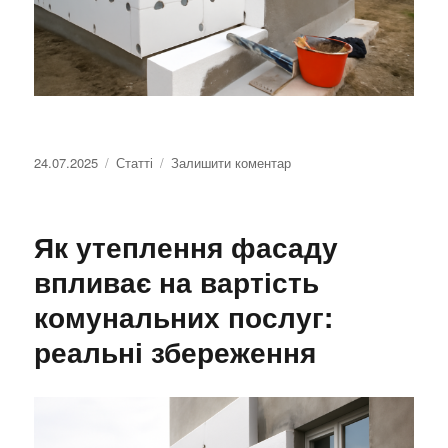
Оприлюднено
24.07.2025
Категорії
Статті
Залишити коментар
до
Утеплення
фасаду
пінопластом:
Як утеплення фасаду
як
обрати
впливає на вартість
правильну
комунальних послуг:
товщину
для
реальні збереження
вашого
будинку