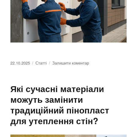
Оприлюднено
22.10.2025
Категорії
Статті
Залишити коментар
до
Як
вибрати
утеплювач
Які сучасні матеріали
для
фасадів,
можуть замінити
враховуючи
традиційний пінопласт
тип
будівлі
для утеплення стін?
та
архітектурні
особливості?