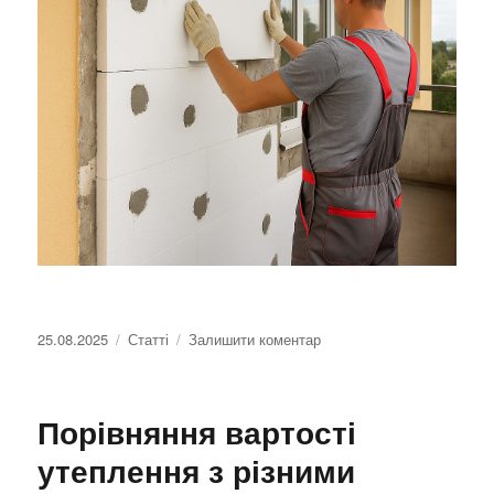
Оприлюднено
25.08.2025
Категорії
Статті
Залишити коментар
до
Професійне
утеплення
балконів
Порівняння вартості
та
лоджій
утеплення з різними
пінопластом