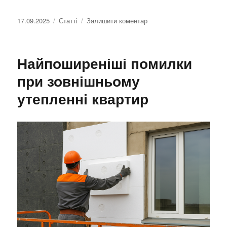
Оприлюднено
17.09.2025
Категорії
Статті
Залишити коментар
до
Чи
можна
утеплювати
Найпоширеніші помилки
фасад
взимку:
при зовнішньому
правила
утепленні квартир
й
обмеження