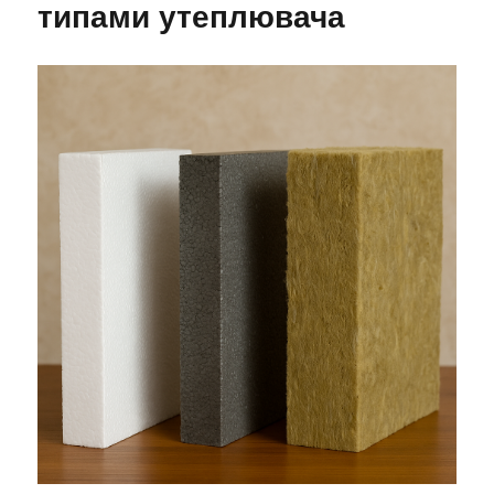
типами утеплювача
зовні