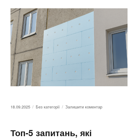
пінопласт
для
утеплення
стін?
Оприлюднено
18.09.2025
Категорії
Без категорії
Залишити коментар
до
Чим
краще
утеплити
Топ-5 запитань, які
панельний