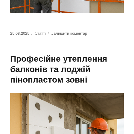
Оприлюднено
25.08.2025
Категорії
Статті
Залишити коментар
до
Найпоширеніші
помилки
при
Професійне утеплення
зовнішньому
утепленні
балконів та лоджій
квартир
пінопластом зовні