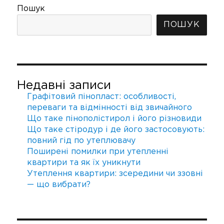
СТО
СТО
реальні
Пошук
РІНК
РІНК
збереження
А
А
ПОШУК
Недавні записи
Графітовий пінопласт: особливості,
переваги та відмінності від звичайного
Що таке пінополістирол і його різновиди
Що таке стіродур і де його застосовують:
повний гід по утеплювачу
Поширені помилки при утепленні
квартири та як їх уникнути
Утеплення квартири: зсередини чи ззовні
— що вибрати?