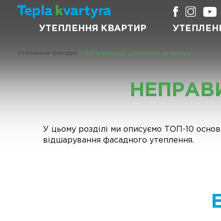
УТЕПЛЕННЯ КВАРТИР
УТЕПЛЕН
Утеплення фасадів
>
НеПравильне утеплення квартири
НЕПРАВ
У цьому розділі ми описуємо ТОП-10 основ
відшарування фасадного утеплення.