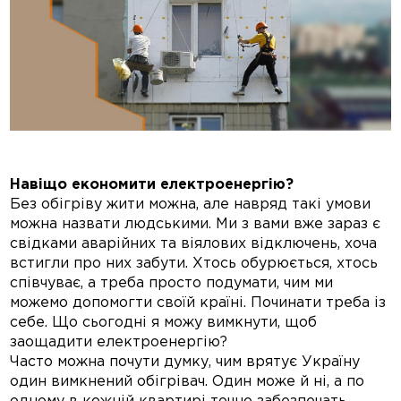
Навіщо економити електроенергію?
Без обігріву жити можна, але навряд такі умови
можна назвати людськими. Ми з вами вже зараз є
свідками аварійних та віялових відключень, хоча
встигли про них забути. Хтось обурюється, хтось
співчуває, а треба просто подумати, чим ми
можемо допомогти своїй країні. Починати треба із
себе. Що сьогодні я можу вимкнути, щоб
заощадити електроенергію?
Часто можна почути думку, чим врятує Україну
один вимкнений обігрівач. Один може й ні, а по