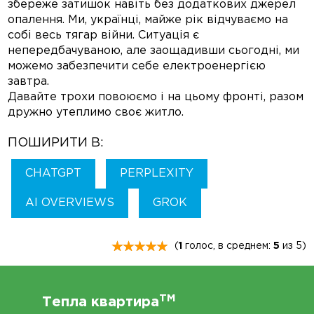
збереже затишок навіть без додаткових джерел
опалення. Ми, українці, майже рік відчуваємо на
собі весь тягар війни. Ситуація є
непередбачуваною, але заощадивши сьогодні, ми
можемо забезпечити себе електроенергією
завтра.
Давайте трохи повоюємо і на цьому фронті, разом
дружно утеплимо своє житло.
ПОШИРИТИ В:
CHATGPT
PERPLEXITY
AI OVERVIEWS
GROK
(
1
голос, в среднем:
5
из 5)
TM
Тепла квартира