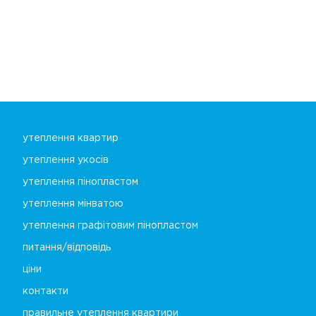
утеплення квартир
утеплення укосів
утеплення пінопластом
утеплення мінватою
утеплення графітовим пінопластом
питання/відповідь
ціни
контакти
правильне утеплення квартири