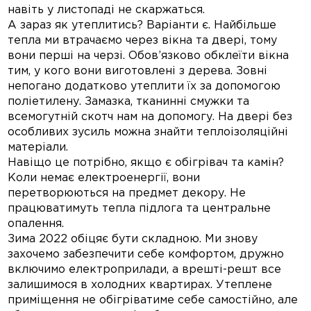
навіть у листопаді не скаржаться.
А зараз як утеплитись? Варіанти є. Найбільше
тепла ми втрачаємо через вікна та двері, тому
вони перші на черзі. Обов’язково обклеїти вікна
тим, у кого вони виготовлені з дерева. Зовні
непогано додатково утеплити їх за допомогою
поліетилену. Замазка, тканинні смужки та
всемогутній скотч нам на допомогу. На двері без
особливих зусиль можна знайти теплоізоляційні
матеріали.
Навіщо це потрібно, якщо є обігрівач та камін?
Коли немає електроенергії, вони
перетворюються на предмет декору. Не
працюватимуть тепла підлога та центральне
опалення.
Зима 2022 обіцяє бути складною. Ми знову
захочемо забезпечити себе комфортом, дружно
включимо електроприлади, а врешті-решт все
залишимося в холодних квартирах. Утеплене
приміщення не обігріватиме себе самостійно, але