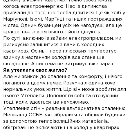
одному в кожній квартирі точно забезпечать
когось електроенергією. Нас із дитинства
привчали до того, що треба ділитися. Це як хліб у
Маріуполі, Ізюмі, Мар’їнці та інших постраждалих
містах. Одним буханцем усіх не нагодуєш, але це
краще, ніж зовсім нічого. І його цінують.
По суті, включно із зайвим електроприладом, ми
ризикуємо залишитися з вами в холодних
квартирах. Осінь – пора плюсових температур,
взимку з настанням холодів все стане ще
складніше. А система не витримує вже зараз.
Як утеплити своє житло?
Але ми звикли до опалення та комфорту, і нічого
поганого в цьому немає. Розумна людина хоче
нормальних умов життя. Що він може зробити для
цього? Утеплити. Допомогти собі та оточуючим
тоді, коли, здається, це неможливо.
Утеплення стін – реальна альтернатива опаленню.
Мешканці ОСББ, які зібралися та обшили будинки
за допомогою теплоізоляційних матеріалів,
обігрівачі не включають і на холод у квартирах