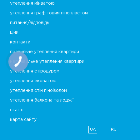
утеплення мінватою
утеплення графітовим пінопластом
питання/відповідь
ціни
контакти
правильне утеплення квартири
неправильне утеплення квартири
утеплення стіродуром
утеплення ековатою
утеплення стін піноізолом
утеплення балкона та лоджії
статті
карта сайту
UA
RU