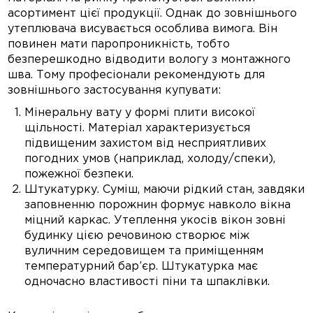
асортимент цієї продукції. Однак до зовнішнього
утеплювача висувається особлива вимога. Він
повинен мати паропроникність, тобто
безперешкодно відводити вологу з монтажного
шва. Тому професіонали рекомендують для
зовнішнього застосування купувати:
Мінеральну вату у формі плити високої
щільності. Матеріал характеризується
підвищеним захистом від несприятливих
погодних умов (наприклад, холоду/спеки),
пожежної безпеки.
Штукатурку. Суміш, маючи рідкий стан, завдяки
заповненню порожнин формує навколо вікна
міцний каркас. Утеплення укосів вікон зовні
будинку цією речовиною створює між
вуличним середовищем та приміщенням
температурний бар’єр. Штукатурка має
одночасно властивості піни та шпаклівки.