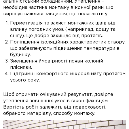
альпіністським обладнанням. Утеплення –
необхідна частина монтажу віконної рами, що
вирішує важливі завдання, що полягають у:
Герметизація та захист монтажних швів від
впливу погодних умов (наприклад, дощу та
снігу). Це добре захищає від протягів.
Поліпшення ізоляційних характеристик отвору,
що забезпечують підвищення температури в
будинку.
Зменшення ймовірності появи колоній
плісняви.
Підтримці комфортного мікроклімату протягом
усього року.
Щоб отримати очікуваний результат, довірте
утеплення зовнішніх укосів вікон фахівцям.
Вартість робіт залежить від поверховості,
обраного матеріалу, способу монтажу.