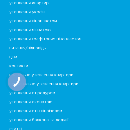
утеплення квартир
утеплення укосів
утеплення пінопластом
утеплення мінватою
утеплення графітовим пінопластом
питання/відповідь
ціни
контакти
правильне утеплення квартири
неправильне утеплення квартири
утеплення стіродуром
утеплення ековатою
утеплення стін піноізолом
утеплення балкона та лоджії
статті