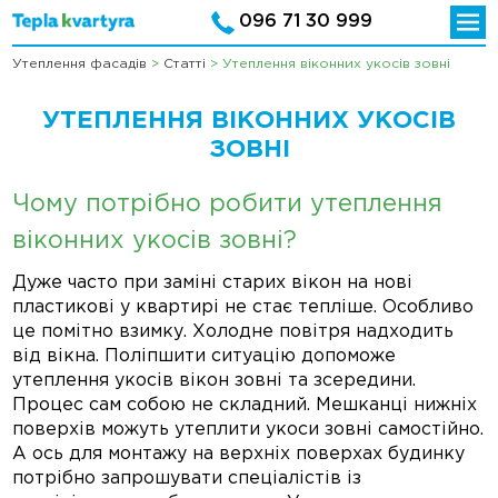
096 71 30 999
Утеплення фасадів
>
Статті
>
Утеплення віконних укосів зовні
УТЕПЛЕННЯ ВІКОННИХ УКОСІВ
ЗОВНІ
Чому потрібно робити утеплення
віконних укосів зовні?
Дуже часто при заміні старих вікон на нові
пластикові у квартирі не стає тепліше. Особливо
це помітно взимку. Холодне повітря надходить
від вікна. Поліпшити ситуацію допоможе
утеплення укосів вікон зовні та зсередини.
Процес сам собою не складний. Мешканці нижніх
поверхів можуть утеплити укоси зовні самостійно.
А ось для монтажу на верхніх поверхах будинку
потрібно запрошувати спеціалістів із