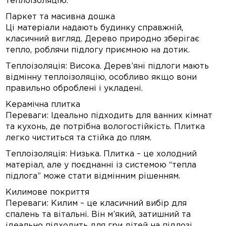
теплоізоляцію.
Паркет та масивна дошка
Ці матеріали надають будинку справжній,
класичний вигляд. Дерево природно зберігає
тепло, роблячи підлогу приємною на дотик.
Теплоізоляція: Висока. Дерев’яні підлоги мають
відмінну теплоізоляцію, особливо якщо вони
правильно оброблені і укладені.
Керамічна плитка
Переваги: Ідеально підходить для ванних кімнат
та кухонь, де потрібна вологостійкість. Плитка
легко чиститься та стійка до плям.
Теплоізоляція: Низька. Плитка – це холодний
матеріал, але у поєднанні із системою “тепла
підлога” може стати відмінним рішенням.
Килимове покриття
Переваги: Килим – це класичний вибір для
спалень та вітальні. Він м’який, затишний та
ідеально підходить для гри дітей на підлозі.