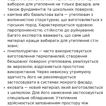
вибором для утеплення не тільки фасадів, але
також фундаментів та цокольних поверхів;
кам’яна або базальтова вата — утеплювач з
волокнистою структурою, що виготовляється з
гірських порід. Характеризується чудовою
паропроникністю, стійкістю до руйнування.
Багато експертів вважають, що саме цей
матеріал краще вибирати для утеплення стін
зовні;
пінополіуретан — часто використовується
виготовлення термопанелей, створення
безшовної поверхні утеплювача, реалізується
як аерозолю, відрізняється простотою
використання. Через невисоку утримуючу
здатність його не рекомендується
застосовувати в системах мокрого фасаду;
ековата — новий матеріал, який виготовляється
з целюлози. Для його нанесення застосовується
спеціальне обладнання. Утеплення
здійснюється заповненням простору між