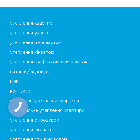
утеплення квартир
утеплення укосів
утеплення пінопластом
утеплення мінватою
утеплення графітовим пінопластом
питання/відповідь
ціни
контакти
правильне утеплення квартири
неправильне утеплення квартири
утеплення стіродуром
утеплення ековатою
утеплення стін піноізолом