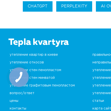
CHATGPT
PERPLEXITY
AI 
утепление квартир в киеве
правильно
утепление откосов
неправиль
утепление стен пенопластом
утепление
утепление стен минватой
утепление
утепление графитовым пенопластом
утепление
вопрос/ответ
утепление
цены
статьи
контакты
карта сай