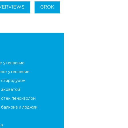
OVERVIEWS
GROK
е утепление
ное утепление
 стиродуром
 эковатой
 стен пеноизолом
 балкона и лоджии
та