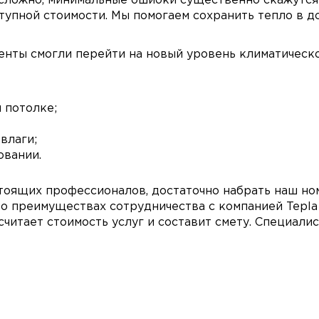
 сложно, минимальные ошибки существенно скажутся
тупной стоимости. Мы помогаем сохранить тепло в до
нты смогли перейти на новый уровень климатическо
 потолке;
влаги;
овании.
стоящих профессионалов, достаточно набрать наш но
о преимуществах сотрудничества с компанией Tepla K
читает стоимость услуг и составит смету. Специали