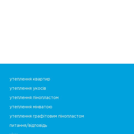
утеплення квартир
утеплення укосів
утеплення пінопластом
утеплення мінватою
утеплення графітовим пінопластом
питання/відповідь