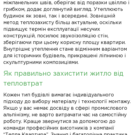
міжпанельних швів, оберігає від поразки цвіллю і
грибком, додає доглянутий вигляд. Утеплюють
будинок як зовні, так і всередині. Зовнішній
метод теплозахисту більш актуальне, оскільки
підвищує термін експлуатації несучих
конструкцій, посилює звукоізоляцію стін,
зберігаючи при цьому корисну площу квартири.
Внутрішнє утеплення стане відмінним варіантом
для історичних будівель, прикрашені ліпниною і
скульптурними композиціями.
Як правильно захистити житло від
тепловтрат
Кожен тип будівлі вимагає індивідуального
підходу до вибору матеріалу і технології монтажу.
Якщо у вас немає досвіду в сфері промислового
альпінізму, не варто витрачати час на самостійну
роботу. Краще звернутися за допомогою до
команди професійних висотників з компанії
“Тепла Квартира”. Знання і багаторічна практика