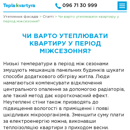
096 71 30 999
Утеплення фасадів
>
Статті
>
Чи варто утеплювати квартиру у
період міжсезоння?
ЧИ ВАРТО УТЕПЛЮВАТИ
КВАРТИРУ У ПЕРІОД
МІЖСЕЗОННЯ?
Низькі температури в період між сезонами
змушують мешканців панельних будинків шукати
способи додаткового обігріву житла. Люди
намагаються компенсувати відключення
центрального опалення за допомогою радіаторів,
але такий метод дає короткочасний ефект.
Неутеплені стіни також призводять до
підвищення вологості в приміщенні і появі
шкідливих мікроорганізмів. Зменшити суму плати
за електроенергію можна, виконавши
теплоізоляцію квартири з приходом весни.